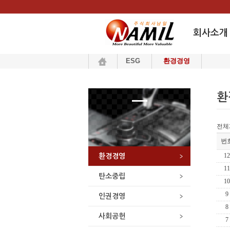
회사소개
ESG
환경경영
인사말
회사연혁
환
조직도
오시는 길
전체
인증서
번
CI
12
환경경영
11
탄소중립
10
9
인권경영
8
사회공헌
7