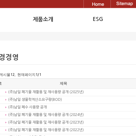
ESG
제품소개
환경경영
Decoration Part
탄소중립
Insulation Part
경경영
인권경영
사회공헌
게시물
, 현재페이지
12
1
/1
안전경영
호
제목
동반성장
(주)남일 폐기물 재활용 및 재사용량 공개 (2025년)
(주)남일 생물학적산소요구량(BOD)
윤리경영
(주)남일 폐수 사용량 공개
지속가능경영
(주)남일 폐기물 재활용 및 재사용량 공개 (2024년)
(주)남일 폐기물 재활용 및 재사용량 공개 (2023년)
(주)남일 폐기물 재활용 및 재사용량 공개 (2022년)